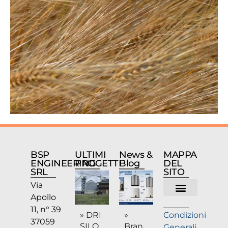
BSP
ULTIMI
News &
MAPPA
ENGINEERING
PROGETTI
Blog
DEL
SRL
SITO
Via
Apollo
Chi siamo
11, n° 39
» DRI
»
Condizioni
37059
SILO
Bran
Generali