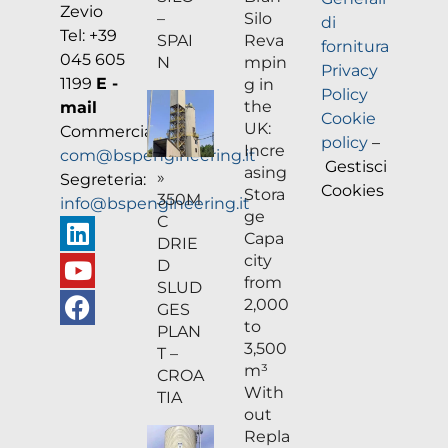
Zevio
–
Silo
di
Tel: +39
SPAI
Reva
fornitura
045 605
MANGIMI & SEMI
N
mpin
Privacy
GRANAGLIE & FARINE
1199
E -
g in
Policy
ZUCCHERO & DOCIARIA
the
mail
DISTILLATI & FERMENTATI
Cookie
UK:
Commerciale:
RISO & SOTTOPRODOTTI
policy
–
Incre
com@bspengineering.it
Gestisci
asing
»
Segreteria:
AGROALIMENTARE
Cookies
Stora
350M
info@bspengineering.it
ge
C
Capa
DRIE
city
D
from
SLUD
2,000
GES
to
PLAN
3,500
T –
m³
CROA
With
TIA
out
Repla