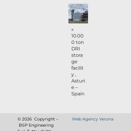
»
10.00
0 ton
DRI
stora
ge
facilit
y ,
Asturi
e –
Spain
© 2026 Copyright –
Web Agency Verona
BSP Engineering