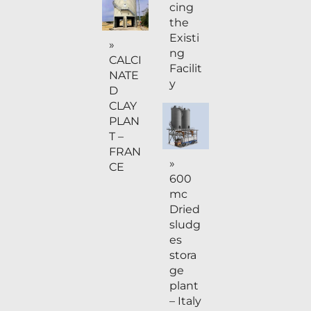
cing
the
Existi
»
ng
CALCI
Facilit
NATE
y
D
CLAY
PLAN
T –
FRAN
»
CE
600
mc
Dried
sludg
es
stora
ge
plant
– Italy