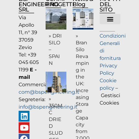
ENGINEERING
PROGETTI
Blog
DEL
SRL
SITO
Via
Apollo
Chi siamo
11, n° 39
» DRI
»
Condizioni
37059
SILO
Bran
Generali
Zevio
–
Silo
di
Tel: +39
SPAI
Reva
fornitura
045 605
N
mpin
Privacy
1199
E -
g in
Policy
the
mail
Cookie
UK:
Commerciale:
policy
–
Incre
com@bspengineering.it
Gestisci
asing
»
Segreteria:
Cookies
Stora
350M
info@bspengineering.it
ge
C
Capa
DRIE
city
D
from
SLUD
2,000