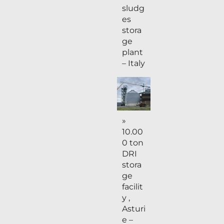
sludg
es
stora
ge
plant
– Italy
»
10.00
0 ton
DRI
stora
ge
facilit
y ,
Asturi
e –