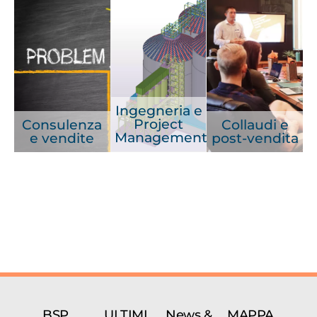
Ingegneria e
Project
Consulenza
Collaudi e
Management
e vendite
post-vendita
BSP
ULTIMI
News &
MAPPA