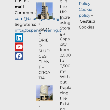
1199
E -
g in
Policy
the
mail
Cookie
UK:
Commerciale:
policy
–
Incre
com@bspengineering.it
Gestisci
asing
»
Segreteria:
Cookies
Stora
350M
info@bspengineering.it
ge
C
Capa
DRIE
city
D
from
SLUD
2,000
GES
to
PLAN
3,500
T –
m³
CROA
With
TIA
out
Repla
cing
the
Existi
»
ng