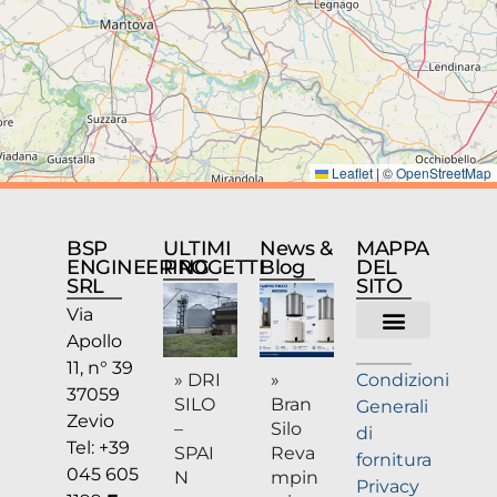
Leaflet
|
©
OpenStreetMap
BSP
ULTIMI
News &
MAPPA
ENGINEERING
PROGETTI
Blog
DEL
SRL
SITO
Via
Apollo
Chi siamo
11, n° 39
» DRI
»
Condizioni
37059
SILO
Bran
Generali
Zevio
–
Silo
di
Tel: +39
SPAI
Reva
fornitura
045 605
N
mpin
Privacy