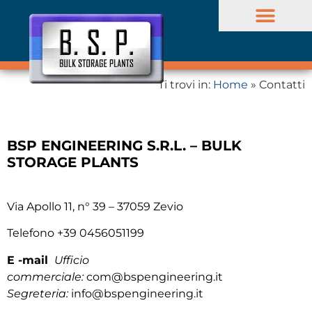
Ti trovi in:
Home
»
Contatti
Stoccaggio liquidi
BSP ENGINEERING S.R.L. –
BULK
STORAGE PLANTS
Via Apollo 11, n° 39 – 37059 Zevio
Telefono +39 0456051199
E -mail
Ufficio
commerciale:
com@bspengineering.it
Segreteria:
info@bspengineering.it