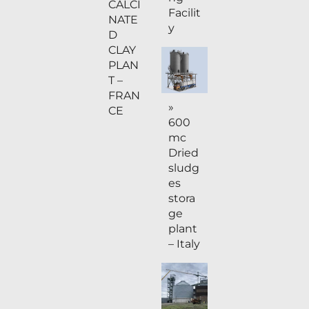
CALCI
Facilit
NATE
y
D
CLAY
PLAN
T –
FRAN
»
CE
600
mc
Dried
sludg
es
stora
ge
plant
– Italy