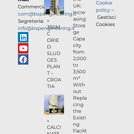
Cookie
UK:
Commerciale:
policy
–
Incre
com@bspengineering.it
Gestisci
asing
»
Segreteria:
Cookies
Stora
350M
info@bspengineering.it
ge
C
Capa
DRIE
city
D
from
SLUD
2,000
GES
to
PLAN
3,500
T –
m³
CROA
With
TIA
out
Repla
cing
the
Existi
»
ng
CALCI
Facilit
NATE