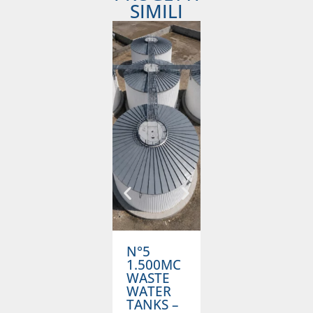
SIMILI
N°5
1.000MC
1.500MC
ANTIFIRE
A
WASTE
TANK –
T
WATER
NORWAY
TANKS –