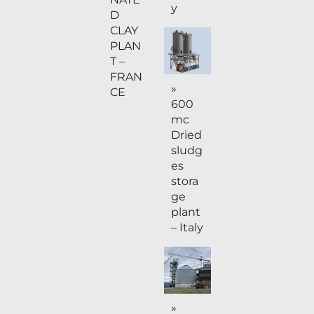
y
D
CLAY
PLAN
T –
FRAN
»
CE
600
mc
Dried
sludg
es
stora
ge
plant
– Italy
»