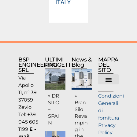
ITALY
BSP
ULTIMI
News &
MAPPA
ENGINEERING
PROGETTI
Blog
DEL
SRL
SITO
Via
Apollo
Chi siamo
11, n° 39
» DRI
»
Condizioni
37059
SILO
Bran
Generali
Zevio
–
Silo
di
Tel: +39
SPAI
Reva
fornitura
045 605
N
mpin
Privacy
1199
E -
g in
Policy
the
mail